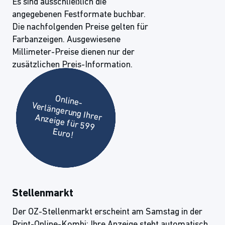
Es sind ausschließlich die
angegebenen Festformate buchbar.
Die nachfolgenden Preise gelten für
Farbanzeigen. Ausgewiesene
Millimeter-Preise dienen nur der
zusätzlichen Preis-Information.
Online-
Verlängerung Ihrer Anzeige für 599
Euro!
Stellenmarkt
Der OZ-Stellenmarkt erscheint am Samstag in der
Print-Online-Kombi: Ihre Anzeige steht automatisch