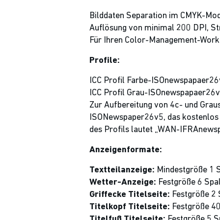
Bilddaten Separation im CMYK-Mo
Auflösung von minimal 200 DPI, St
Für Ihren Color-Management-Workf
Profile:
ICC Profil Farbe-ISOnewspapaer26
ICC Profil Grau-ISOnewspapaer26v
Zur Aufbereitung von 4c- und Graus
ISONewspaper26v5, das kostenlos b
des Profils lautet „WAN-IFRAnews
Anzeigenformate:
Textteilanzeige:
Mindestgröße 1 S
Wetter-Anzeige:
Festgröße 6 Spal
Griffecke Titelseite:
Festgröße 2 
Titelkopf Titelseite:
Festgröße 40
Titelfuß Titelseite:
Festgröße 5 S