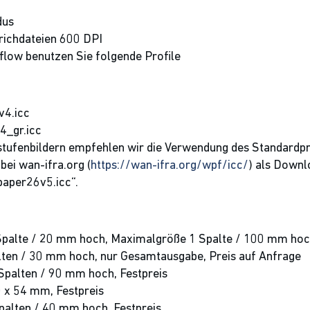
dus
richdateien 600 DPI
low benutzen Sie folgende Profile
v4.icc
4_gr.icc
tufenbildern empfehlen wir die Verwendung des Standardpro
ei wan-ifra.org (
https://wan-ifra.org/wpf/icc/
) als Downl
paper26v5.icc“.
palte / 20 mm hoch, Maximalgröße 1 Spalte / 100 mm hoc
ten / 30 mm hoch, nur Gesamtausgabe, Preis auf Anfrage
Spalten / 90 mm hoch, Festpreis
 x 54 mm, Festpreis
palten / 40 mm hoch, Festpreis