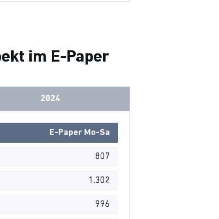
pekt im E-Paper
2024
E-Paper Mo-Sa
807
1.302
996