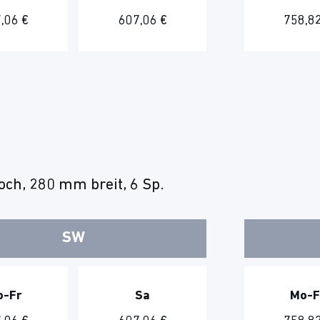
,06 €
607,06 €
758,82
ch, 280 mm breit, 6 Sp.
SW
o-Fr
Sa
Mo-F