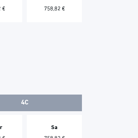
 €
758,82 €
4C
r
Sa