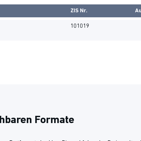
ZIS Nr.
Au
101019
chbaren Formate